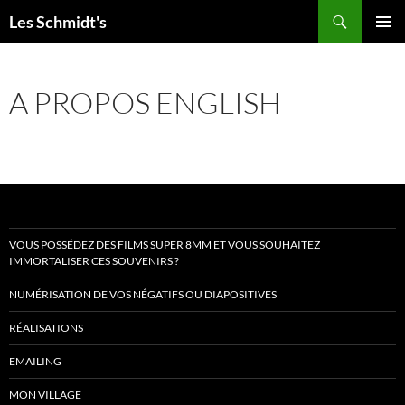
Aller
Recherche
Les Schmidt's
au
MENU
contenu
PRINCI
A PROPOS ENGLISH
VOUS POSSÉDEZ DES FILMS SUPER 8MM ET VOUS SOUHAITEZ
IMMORTALISER CES SOUVENIRS ?
NUMÉRISATION DE VOS NÉGATIFS OU DIAPOSITIVES
RÉALISATIONS
EMAILING
MON VILLAGE