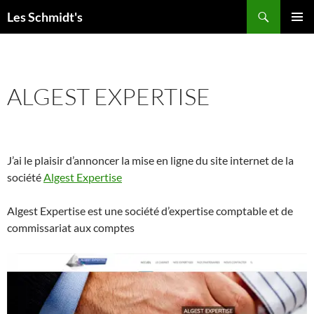
Aller
Recherche
Les Schmidt's
au
MENU
contenu
PRINCI
ALGEST EXPERTISE
J’ai le plaisir d’annoncer la mise en ligne du site internet de la
société
Algest Expertise
Algest Expertise est une société d’expertise comptable et de
commissariat aux comptes