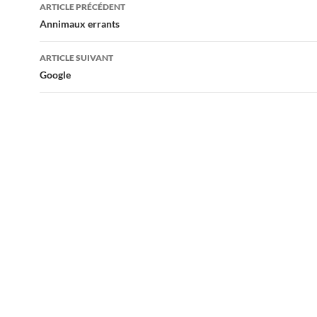
Navigation
ARTICLE PRÉCÉDENT
des
Annimaux errants
articles
ARTICLE SUIVANT
Google