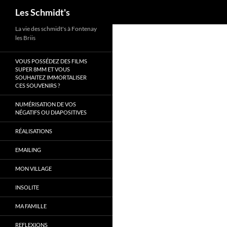
Recherche
Les Schmidt's
Aller
La vie des schmidt's à Fontenay
les Briis
au
contenu
VOUS POSSÉDEZ DES FILMS
SUPER 8MM ET VOUS
SOUHAITEZ IMMORTALISER
CES SOUVENIRS ?
NUMÉRISATION DE VOS
NÉGATIFS OU DIAPOSITIVES
RÉALISATIONS
EMAILING
MON VILLAGE
INSOLITE
MA FAMILLE
REFLEXIONS